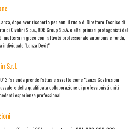
one
 Lanza, dopo aver ricoperto per anni il ruolo di Direttore Tecnico di
o di Cividini S.p.a., RDB Group S.p.A. e altri primari protagonisti del
di mettersi in gioco con l'attività professionale autonoma e fonda,
ta individuale "Lanza Devit"
n S.r.l.
012 l'azienda prende l'attuale assetto come "Lanza Costruzioni
i avvalere della qualificata collaborazione di professionisti uniti
cedenti esperienze professionali
zioni