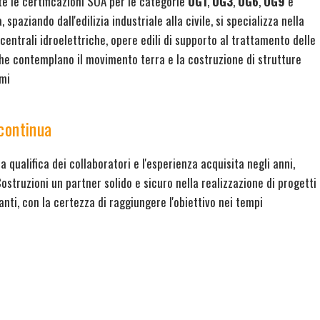
e le certificazioni SOA per le categorie
OG1
,
OG3
,
OG6
,
OG9
e
, spaziando dall'edilizia industriale alla civile, si specializza nella
 centrali idroelettriche, opere edili di supporto al trattamento delle
he contemplano il movimento terra e la costruzione di strutture
umi
 continua
ta qualifica dei collaboratori e l'esperienza acquisita negli anni,
ostruzioni un partner solido e sicuro nella realizzazione di progetti
anti, con la certezza di raggiungere l'obiettivo nei tempi