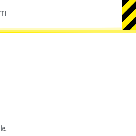
TI
le.